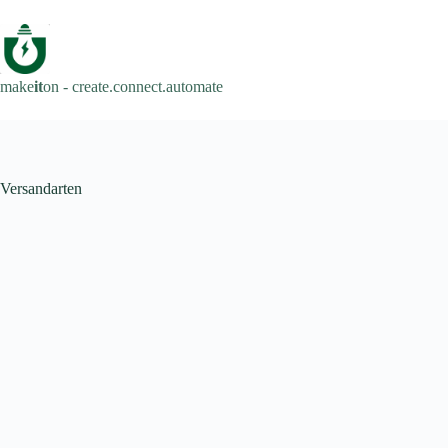
Zum
Inhalt
springen
make
it
on - create.connect.automate
Versandarten