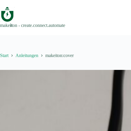
Zum
Inhalt
springen
make
it
on - create.connect.automate
Start
Anleitungen
makeiton:cover