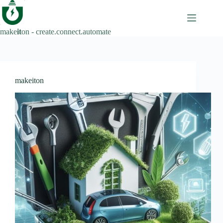
Zum
Inhalt
springen
make
it
on - create.connect.automate
makeiton